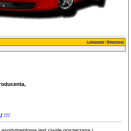
Logowanie
|
Rejestracja
roducenta,
J
!!!
 asortymentowa jest ci±gle poszerzana i