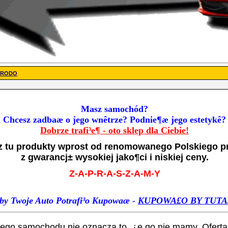
- RODO
Masz samochód?
Chcesz zadbaæ o jego wnêtrze? Podnie¶æ jego estetykê?
Dobrze trafi³e¶ - oto sklep dla Ciebie!
z tu produkty wprost od renomowanego Polskiego p
z gwarancj± wysokiej jako¶ci i niskiej ceny.
Z-A-P-R-A-S-Z-A-M-Y
by Twoje Auto Potrafi
³o Kupowaæ -
KUPOWA£O BY TUTA
ojego samochodu nie oznacza to, ¿e go nie mamy. Oferta