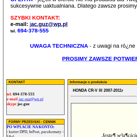
sukcesywnie uaktualniana. Dlatego zawsze prosimy 
SZYBKI KONTAKT:
e-mail:
j
ac.guz@wp.pl
694-378-555
tel.
UWAGA TECHNICZNA
- z uwagi na ró¿ne 
PROSIMY ZAWSZE POTWIER
KONTAKT
Informacje o produkcie
HONDA CR-V III 2007-2011r
tel.
694-378-555
e-mail
jac.guz@wp.pl
skype
jac.guz
FORMY PRZESY£KI - CENNIK
PO WP£ACIE NA KONTO:
- kurier DPD, InPost, paczkomaty -
Jeste¶ w³a¶cic
18z³