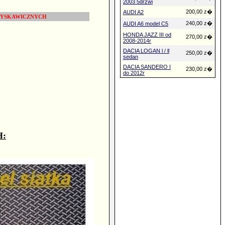
2003 5drzwi
200,00 z�
AUDI A2
£YSKAWICZNYCH
240,00 z�
AUDI A6 model C5
HONDA JAZZ III od
270,00 z�
2008-2014r
DACIA LOGAN l / ll
250,00 z�
sedan
DACIA SANDERO I
230,00 z�
do 2012r
H: