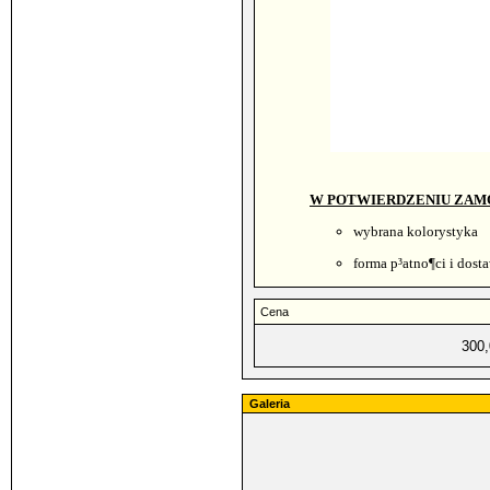
W POTWIERDZENIU ZAM
wybrana kolorystyka
forma p
³
atno¶ci i dost
Cena
300
Galeria