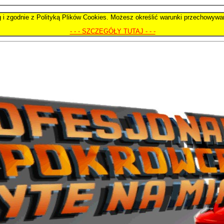
ug i zgodnie z Polityką Plików Cookies. Możesz określić warunki przechowywa
- - - SZCZEGÓŁY TUTAJ - - -