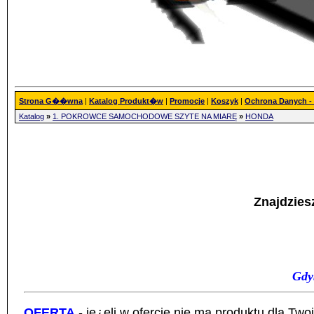
Strona G��wna
|
Katalog Produkt�w
|
Promocje
|
Koszyk
|
Ochrona Danych 
Katalog
»
1. POKROWCE SAMOCHODOWE SZYTE NA MIARĘ
»
HONDA
Znajdzies
Gdy
OFERTA
- je¿eli w ofercie nie ma produktu dla Tw