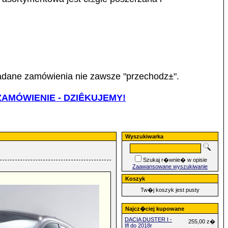
³adane zamówienia nie zawsze "przechodz±".
AMÓWIENIE - DZIÊKUJEMY!
Wyszukiwarka
Szukaj r�wnie� w opisie
Zaawansowane wyszukiwanie
Koszyk
Tw�j koszyk jest pusty
Najcz�ciej kupowane
DACIA DUSTER I -
255,00 z�
Ifl do 2018r