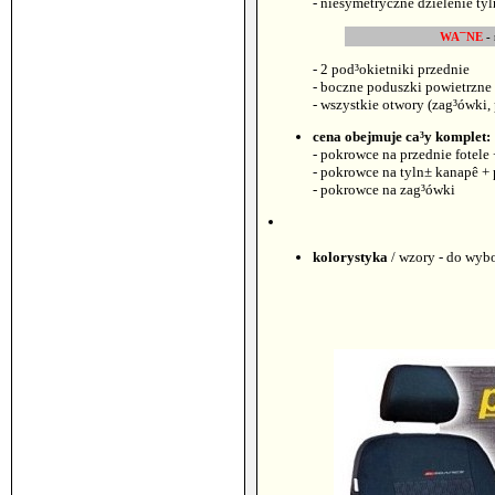
- niesymetryczne dzielenie tyl
WA¯NE
- 
- 2 pod³okietniki przednie
- boczne poduszki powietrzne
- wszystkie otwory (zag³ówki,
cena obejmuje ca³y komplet:
- pokrowce na przednie fotele
- pokrowce na tyln± kanapê +
- pokrowce na zag³ówki
kolorystyka
/ wzory - do wyb