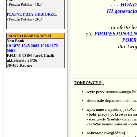
- - -
HONDA 
- Poczta Polska - 18z³
III generacj
P£ATNE PRZY ODBIORZE:
- Poczta Polska - 26z³
ta oferta je
oto
PROFESJONALNE
KONTO I DANE DO WP£AT
POK
Nest Bank
10 1870 1045 2083 1066 1172
dla Two
0001
F.H.U. E-COM Jacek Guzik
ul.Lelewela 20/36
38-400 Krosno
POKROWCE S
¡:
szyte
przez renomowanego Pol
doskonale
dopasowane do rozm
wykonane
z wysokiej jako¶ci
- boki, plecy i pokrowce na z
- wzorzysty ¶rodek
- dzianina
- ca³o¶æ
laminowana od spod
pokrowce uwzglêdniaj±: