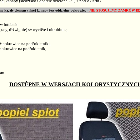
nej kanapy (siedzisko i oparcie dzielone 2/1) + pod³okietnik
na ka¿dy element tylnej kanapy jest oddzielny pokrowiec -
NIE STOSUJEMY ZAMKÓW B
 w fotelach
 pasy, d¼wignie) s± wyciête i obrobione,
 + pokrowiec na pod³okietniki,
 pokrowiec na pod³okietnik,
oru
DOSTÊPNE W WERSJACH KOLORYSTYCZNYC