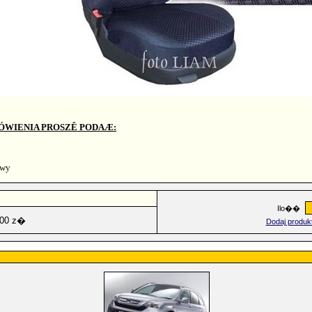
ÓWIENIA PROSZÊ PODAÆ:
awy
Ilo��
,00 z�
Dodaj produk