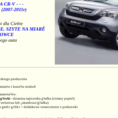
CR-V - - -
a (2007-2011r)
st dla Ciebie
, SZYTE NA MIARÊ
ROWCE
jego auta
skiego producenta
iarów i kszta³tu siedzeñ
 materia³ów:
ag³ówki
- dzianina tapicerska g³adka (ciemny popiel)
 welurowa lub ¿akardowa (g³adka)
u grub± g±bk± + dodatkowe wzmocnienie z podszewki