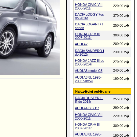
HONDA CIVIC VIII
220,00 z�
2006-2011r
DACIA LODGY 7os
370,00 z�
do 2016r
DACIA LOGAN l / ll
250,00 z�
sedan
HONDA CR-V III
300,00 z�
2007-2011r
200,00 z�
AUDI A2
DACIA SANDERO I
230,00 z�
do 2012r
HONDA JAZZ III od
270,00 z�
2008-2014r
240,00 z�
AUDI A6 model C5
AUDI A3 8L 1993-
190,00 z�
2003 5drzwi
Najcz�ciej ogl�dane
DACIA DUSTER I -
255,00 z�
Ifl do 2018r
290,00 z�
AUDI A4 B6 / B7
HONDA CIVIC VIII
220,00 z�
2006-2011r
HONDA CR-V III
300,00 z�
2007-2011r
AUDI A3 8L 1993-
190,00 z�