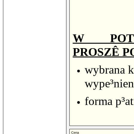
W POTW
PROSZÊ P
wybrana k
wype³nien
forma p³at
Cena