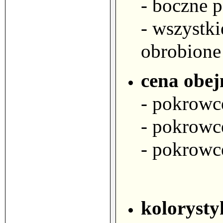
- boczne 
- wszystki
obrobione
cena obej
- pokrowce
- pokrowc
- pokrowc
kolorysty