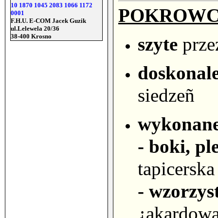
10 1870 1045 2083 1066 1172
POKROWCE
0001
F.H.U. E-COM Jacek Guzik
ul.Lelewela 20/36
38-400 Krosno
szyte
prze
doskonal
siedzeñ
wykonan
- boki, p
tapicersk
- wzorzys
¿akardowa