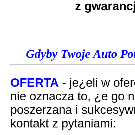
z gwarancj
Gdyby Twoje Auto Pot
OFERTA
- je¿eli w of
nie oznacza to, ¿e go 
poszerzana i sukcesywn
kontakt z pytaniami: