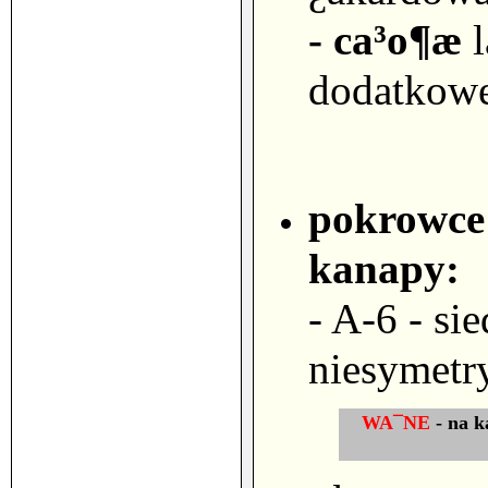
- ca³o¶æ
dodatkowe
pokrowce
kanapy:
- A-6
- si
niesymetr
WA¯NE
- na k