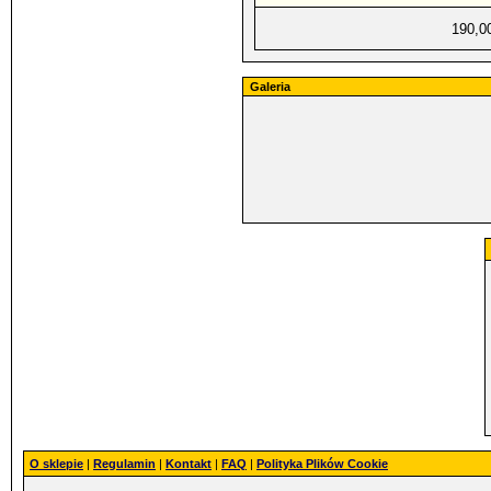
190,0
Galeria
O sklepie
|
Regulamin
|
Kontakt
|
FAQ
|
Polityka Plików Cookie