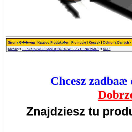
Strona G��wna
|
Katalog Produkt�w
|
Promocje
|
Koszyk
|
Ochrona Danych 
Katalog
»
1. POKROWCE SAMOCHODOWE SZYTE NA MIARĘ
»
AUDI
Chcesz zadbaæ o
Dobrze
Znajdziesz tu pro