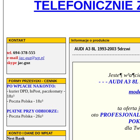
TELEFONICZNIE 
KONTAKT
Informacje o produkcie
AUDI A3 8L 1993-2003 5drzwi
tel.
694-378-555
e-mail
jac.guz@wp.pl
skype
jac.guz
Jeste¶ w³a¶c
- - - AUDI A3 8L I
FORMY PRZESY£KI - CENNIK
PO WP£ACIE NA KONTO:
mode
- kurier DPD, InPost, paczkomaty -
18z³
- Poczta Polska - 18z³
ta oferta 
P£ATNE PRZY ODBIORZE:
oto
PROFESJONAL
- Poczta Polska - 26z³
PO
dla Tw
KONTO I DANE DO WP£AT
Nest Bank